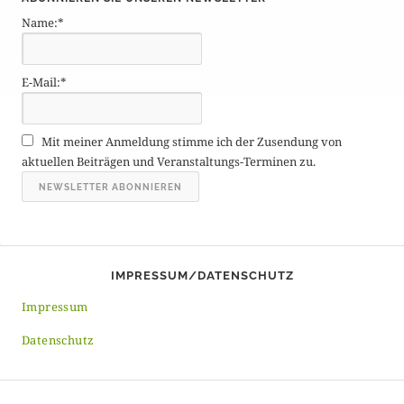
t
Name:*
r
ä
g
E-Mail:*
e
A
r
Mit meiner Anmeldung stimme ich der Zusendung von
c
aktuellen Beiträgen und Veranstaltungs-Terminen zu.
h
i
v
IMPRESSUM/DATENSCHUTZ
Impressum
Datenschutz