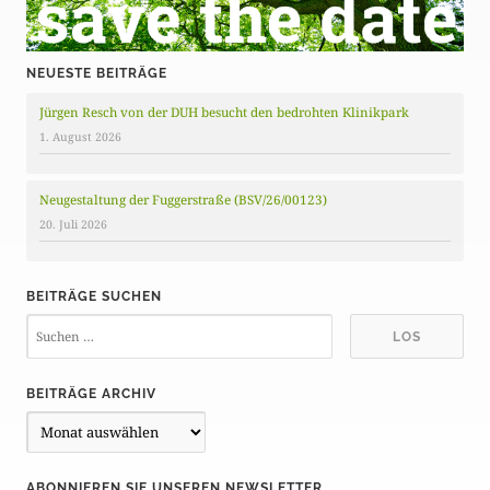
NEUESTE BEITRÄGE
Jürgen Resch von der DUH besucht den bedrohten Klinikpark
1. August 2026
Neugestaltung der Fuggerstraße (BSV/26/00123)
20. Juli 2026
BEITRÄGE SUCHEN
BEITRÄGE ARCHIV
B
e
i
ABONNIEREN SIE UNSEREN NEWSLETTER