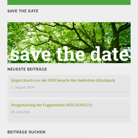
r
SAVE THE DATE
ä
g
e
NEUESTE BEITRÄGE
Jürgen Resch von der DUH besucht den bedrohten Klinikpark
1. August 2026
Neugestaltung der Fuggerstraße (BSV/26/00123)
20. Juli 2026
BEITRÄGE SUCHEN