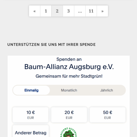
«
1
2
3
…
11
»
S
e
i
t
UNTERSTÜTZEN SIE UNS MIT IHRER SPENDE
e
n
n
u
m
m
e
r