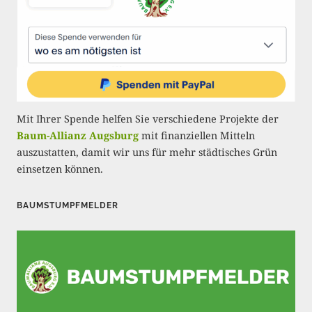
i
e
r
u
n
Mit Ihrer Spende helfen Sie verschiedene Projekte der
g
Baum-Allianz Augsburg
mit finanziellen Mitteln
auszustatten, damit wir uns für mehr städtisches Grün
d
einsetzen können.
e
r
BAUMSTUMPFMELDER
B
e
i
t