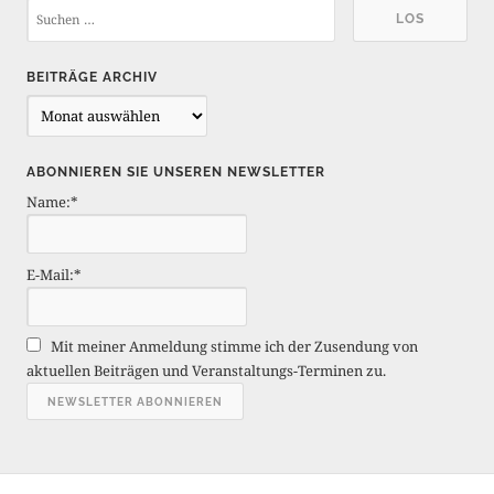
BEITRÄGE ARCHIV
B
e
i
ABONNIEREN SIE UNSEREN NEWSLETTER
t
Name:*
r
ä
g
E-Mail:*
e
A
r
Mit meiner Anmeldung stimme ich der Zusendung von
c
aktuellen Beiträgen und Veranstaltungs-Terminen zu.
h
i
v