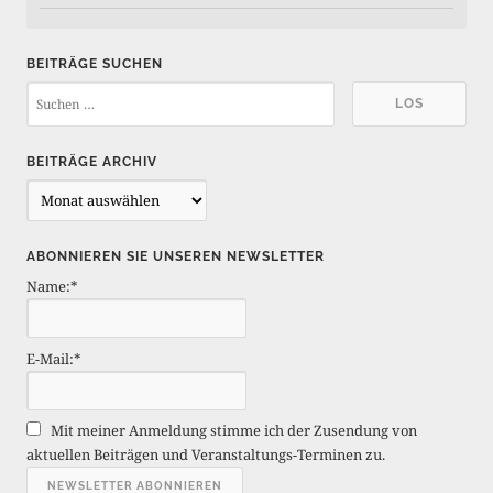
BEITRÄGE SUCHEN
BEITRÄGE ARCHIV
B
e
i
ABONNIEREN SIE UNSEREN NEWSLETTER
t
Name:*
r
ä
g
E-Mail:*
e
A
r
Mit meiner Anmeldung stimme ich der Zusendung von
c
aktuellen Beiträgen und Veranstaltungs-Terminen zu.
h
i