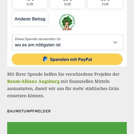
e
r
i
e
r
u
n
Mit Ihrer Spende helfen Sie verschiedene Projekte der
g
Baum-Allianz Augsburg
mit finanziellen Mitteln
auszustatten, damit wir uns für mehr städtisches Grün
d
einsetzen können.
e
r
BAUMSTUMPFMELDER
B
e