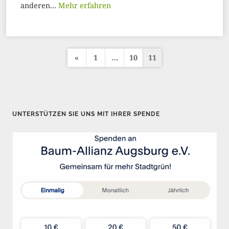
anderen…
Mehr erfahren
«
1
…
10
11
S
e
i
t
UNTERSTÜTZEN SIE UNS MIT IHRER SPENDE
e
n
n
u
m
m