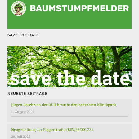
i
t
r
SAVE THE DATE
ä
g
e
NEUESTE BEITRÄGE
Jürgen Resch von der DUH besucht den bedrohten Klinikpark
1. August 2026
Neugestaltung der Fuggerstraße (BSV/26/00123)
20. Juli 2026