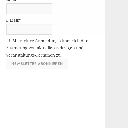
r
ä
g
E-Mail:*
e
A
r
Mit meiner Anmeldung stimme ich der
c
Zusendung von aktuellen Beiträgen und
h
Veranstaltungs-Terminen zu.
i
v