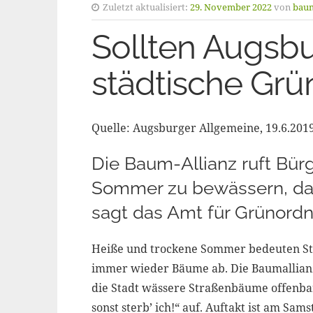
Zuletzt aktualisiert:
29. November 2022
von
baum
Sollten Augsbu
städtische Grü
Quelle: Augsburger Allgemeine, 19.6.201
Die Baum-Allianz ruft Bür
Sommer zu bewässern, dam
sagt das Amt für Grünord
Heiße und trockene Sommer bedeuten Str
immer wieder Bäume ab. Die Baumallianz A
die Stadt wässere Straßenbäume offenbar 
sonst sterb’ ich!“ auf. Auftakt ist am Sam