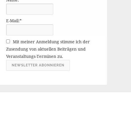
r
ä
g
E-Mail:*
e
A
r
Mit meiner Anmeldung stimme ich der
c
Zusendung von aktuellen Beiträgen und
h
Veranstaltungs-Terminen zu.
i
v