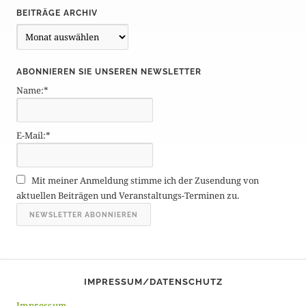
BEITRÄGE ARCHIV
B
e
i
ABONNIEREN SIE UNSEREN NEWSLETTER
t
Name:*
r
ä
g
E-Mail:*
e
A
r
Mit meiner Anmeldung stimme ich der Zusendung von
c
aktuellen Beiträgen und Veranstaltungs-Terminen zu.
h
i
v
IMPRESSUM/DATENSCHUTZ
Impressum