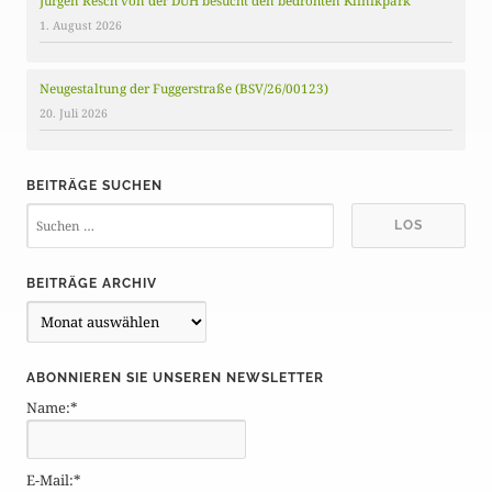
Jürgen Resch von der DUH besucht den bedrohten Klinikpark
1. August 2026
Neugestaltung der Fuggerstraße (BSV/26/00123)
20. Juli 2026
BEITRÄGE SUCHEN
BEITRÄGE ARCHIV
B
e
i
ABONNIEREN SIE UNSEREN NEWSLETTER
t
Name:*
r
ä
g
E-Mail:*
e