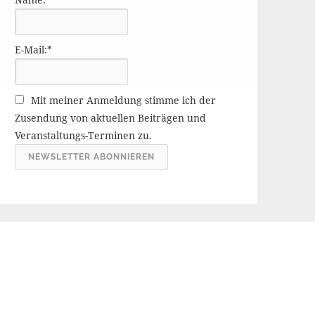
r
ä
g
E-Mail:*
e
A
r
Mit meiner Anmeldung stimme ich der
c
Zusendung von aktuellen Beiträgen und
h
Veranstaltungs-Terminen zu.
i
v