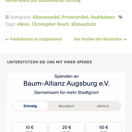
Weiterlesen auf Süddeutsche Zeitung
Kategorie:
Klimawandel
,
Presseartikel
,
Stadtbäume
Tags:
Alleen
,
Christopher Busch
,
Klimaschutz
←
Vandalismus an Jungbäumen
Das Sterben der Bäumchen
→
UNTERSTÜTZEN SIE UNS MIT IHRER SPENDE