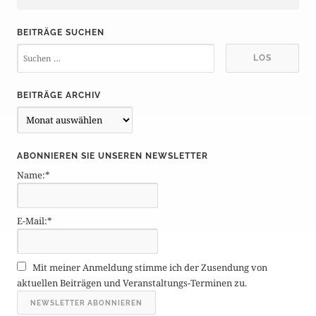
BEITRÄGE SUCHEN
BEITRÄGE ARCHIV
B
e
i
ABONNIEREN SIE UNSEREN NEWSLETTER
t
Name:*
r
ä
g
E-Mail:*
e
A
r
Mit meiner Anmeldung stimme ich der Zusendung von
c
aktuellen Beiträgen und Veranstaltungs-Terminen zu.
h
i
v