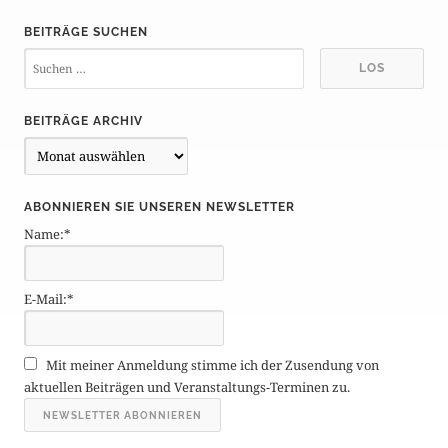
BEITRÄGE SUCHEN
BEITRÄGE ARCHIV
B
e
i
ABONNIEREN SIE UNSEREN NEWSLETTER
t
Name:*
r
ä
g
E-Mail:*
e
A
r
Mit meiner Anmeldung stimme ich der Zusendung von
c
aktuellen Beiträgen und Veranstaltungs-Terminen zu.
h
i
v