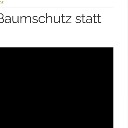
nz
aumschutz statt