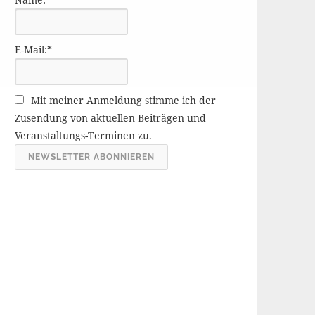
r
ä
g
E-Mail:*
e
A
r
Mit meiner Anmeldung stimme ich der
c
Zusendung von aktuellen Beiträgen und
h
Veranstaltungs-Terminen zu.
i
v