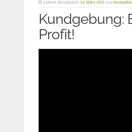
Zuletzt aktualisiert:
14. März 2021
von
baumallia
Kundgebung: B
Profit!