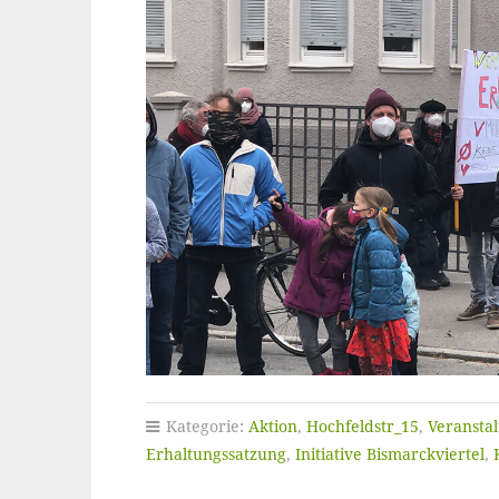
Kategorie:
Aktion
,
Hochfeldstr_15
,
Veransta
Erhaltungssatzung
,
Initiative Bismarckviertel
,