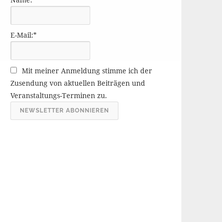
r
ä
g
E-Mail:*
e
A
r
Mit meiner Anmeldung stimme ich der
c
Zusendung von aktuellen Beiträgen und
h
Veranstaltungs-Terminen zu.
i
v