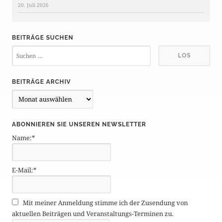
20. Juli 2026
BEITRÄGE SUCHEN
BEITRÄGE ARCHIV
B
e
i
ABONNIEREN SIE UNSEREN NEWSLETTER
t
Name:*
r
ä
g
E-Mail:*
e
A
r
Mit meiner Anmeldung stimme ich der Zusendung von
c
aktuellen Beiträgen und Veranstaltungs-Terminen zu.
h