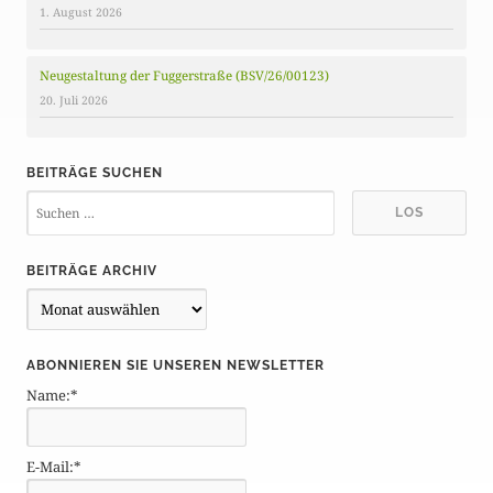
1. August 2026
Neugestaltung der Fuggerstraße (BSV/26/00123)
20. Juli 2026
BEITRÄGE SUCHEN
BEITRÄGE ARCHIV
B
e
i
ABONNIEREN SIE UNSEREN NEWSLETTER
t
Name:*
r
ä
g
E-Mail:*
e