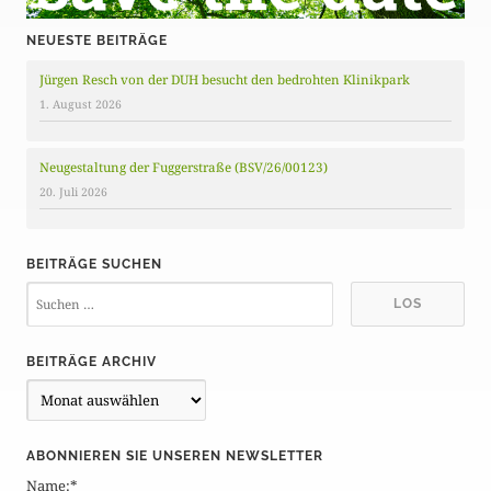
NEUESTE BEITRÄGE
Jürgen Resch von der DUH besucht den bedrohten Klinikpark
1. August 2026
Neugestaltung der Fuggerstraße (BSV/26/00123)
20. Juli 2026
BEITRÄGE SUCHEN
BEITRÄGE ARCHIV
B
e
i
ABONNIEREN SIE UNSEREN NEWSLETTER
t
Name:*
r