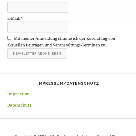
ä
g
E-Mail:*
e
A
r
Mit meiner Anmeldung stimme ich der Zusendung von
c
aktuellen Beiträgen und Veranstaltungs-Terminen zu.
h
i
v
IMPRESSUM/DATENSCHUTZ
Impressum
Datenschutz