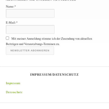
t
Name:*
r
ä
g
E-Mail:*
e
A
r
Mit meiner Anmeldung stimme ich der Zusendung von aktuellen
c
Beiträgen und Veranstaltungs-Terminen zu.
h
i
v
IMPRESSUM/DATENSCHUTZ
Impressum
Datenschutz