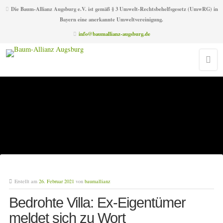
Die Baum-Allianz Augsburg e.V. ist gemäß § 3 Umwelt-Rechtsbehelfsgesetz (UmwRG) in
Bayern eine anerkannte Umweltvereinigung.
info@baumallianz-augsburg.de
Erstellt am
26. Februar 2021
von
baumallianz
Bedrohte Villa: Ex-Eigentümer
meldet sich zu Wort