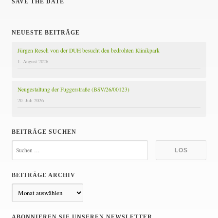
SAVE THE DATE
NEUESTE BEITRÄGE
Jürgen Resch von der DUH besucht den bedrohten Klinikpark
1. August 2026
Neugestaltung der Fuggerstraße (BSV/26/00123)
20. Juli 2026
BEITRÄGE SUCHEN
BEITRÄGE ARCHIV
B
e
i
ABONNIEREN SIE UNSEREN NEWSLETTER