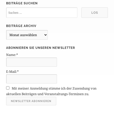
BEITRÄGE SUCHEN
BEITRÄGE ARCHIV
B
e
i
ABONNIEREN SIE UNSEREN NEWSLETTER
t
Name:*
r
ä
g
E-Mail:*
e
A
r
Mit meiner Anmeldung stimme ich der Zusendung von
c
aktuellen Beiträgen und Veranstaltungs-Terminen zu.
h
i
v