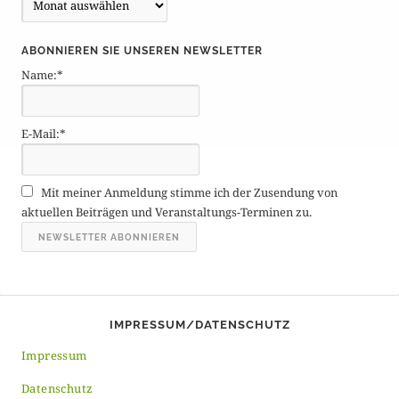
e
i
ABONNIEREN SIE UNSEREN NEWSLETTER
t
Name:*
r
ä
g
E-Mail:*
e
A
r
Mit meiner Anmeldung stimme ich der Zusendung von
c
aktuellen Beiträgen und Veranstaltungs-Terminen zu.
h
i
v
IMPRESSUM/DATENSCHUTZ
Impressum
Datenschutz