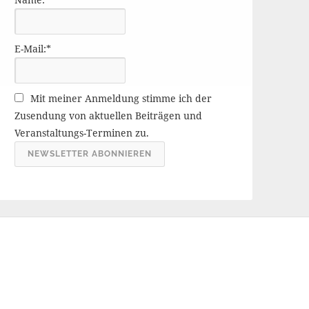
r
ä
g
E-Mail:*
e
A
r
Mit meiner Anmeldung stimme ich der
c
Zusendung von aktuellen Beiträgen und
h
Veranstaltungs-Terminen zu.
i
v