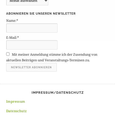
e
i
ABONNIEREN SIE UNSEREN NEWSLETTER
t
Name:*
r
ä
g
E-Mail:*
e
A
r
Mit meiner Anmeldung stimme ich der Zusendung von
c
aktuellen Beiträgen und Veranstaltungs-Terminen zu.
h
i
v
IMPRESSUM/DATENSCHUTZ
Impressum
Datenschutz