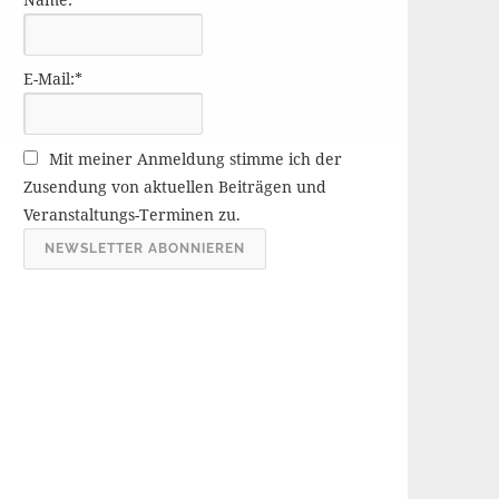
r
ä
g
E-Mail:*
e
A
r
Mit meiner Anmeldung stimme ich der
c
Zusendung von aktuellen Beiträgen und
h
Veranstaltungs-Terminen zu.
i
v