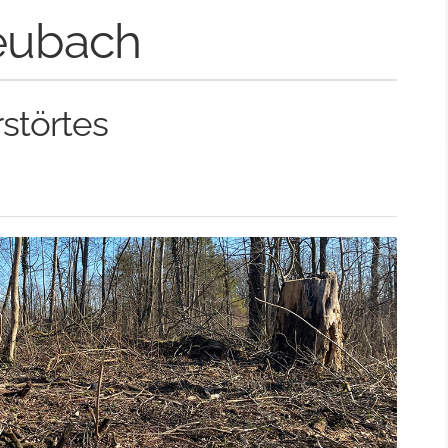
ubach
rstörtes