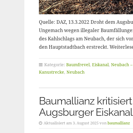
Quelle: DAZ, 13.3.2022 Droht dem Augsb
Ungemach wegen illegaler Baumfällungen
des Kahlschlags am Neubach, der sich v
den Hauptstadtbach erstreckt. Weiterle
Kategorie:
Baumfrevel
,
Eiskanal
,
Neubach –
Kanustrecke
,
Neubach
Baumallianz kritisie
Augsburger Eiskanal
Aktualisiert am 3. August 2025 von
baumallianz