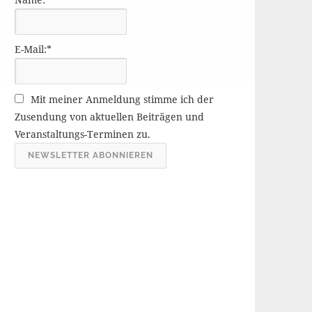
r
ä
g
E-Mail:*
e
A
r
Mit meiner Anmeldung stimme ich der
c
Zusendung von aktuellen Beiträgen und
h
Veranstaltungs-Terminen zu.
i
v