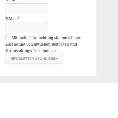
r
ä
g
E-Mail:*
e
A
r
Mit meiner Anmeldung stimme ich der
c
Zusendung von aktuellen Beiträgen und
h
Veranstaltungs-Terminen zu.
i
v