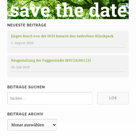
NEUESTE BEITRÄGE
Jürgen Resch von der DUH besucht den bedrohten Klinikpark
1. August 2026
Neugestaltung der Fuggerstraße (BSV/26/00123)
20. Juli 2026
BEITRÄGE SUCHEN
BEITRÄGE ARCHIV
B
e
i