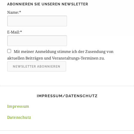
ABONNIEREN SIE UNSEREN NEWSLETTER
t
Name:*
r
ä
g
E-Mail:*
e
A
r
Mit meiner Anmeldung stimme ich der Zusendung von
c
aktuellen Beiträgen und Veranstaltungs-Terminen zu.
h
i
v
IMPRESSUM/DATENSCHUTZ
Impressum
Datenschutz