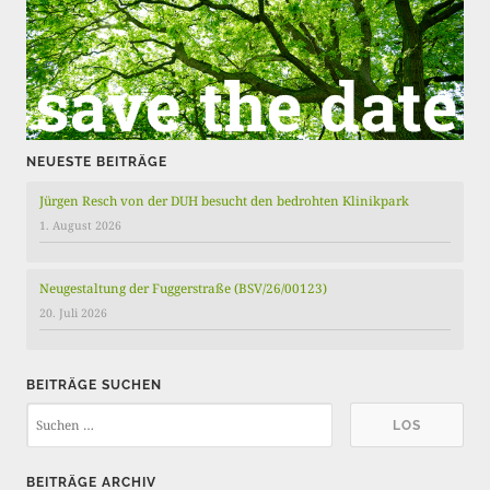
g
e
NEUESTE BEITRÄGE
Jürgen Resch von der DUH besucht den bedrohten Klinikpark
1. August 2026
Neugestaltung der Fuggerstraße (BSV/26/00123)
20. Juli 2026
BEITRÄGE SUCHEN
BEITRÄGE ARCHIV