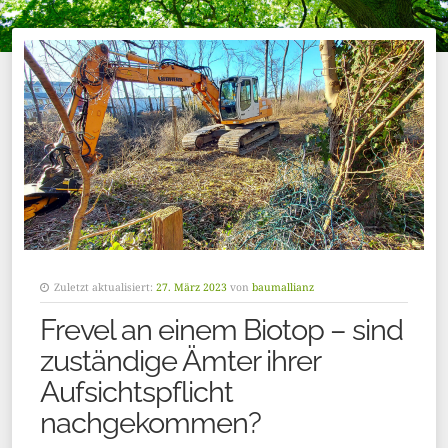
Zuletzt aktualisiert:
27. März 2023
von
baumallianz
Frevel an einem Biotop – sind
zuständige Ämter ihrer
Aufsichtspflicht
nachgekommen?