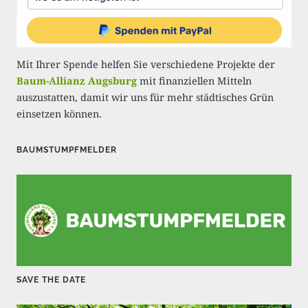
r
u
n
Mit Ihrer Spende helfen Sie verschiedene Projekte der
g
Baum-Allianz Augsburg
mit finanziellen Mitteln
auszustatten, damit wir uns für mehr städtisches Grün
d
einsetzen können.
e
r
BAUMSTUMPFMELDER
B
e
i
t
r
SAVE THE DATE
ä