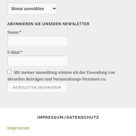
B
e
i
ABONNIEREN SIE UNSEREN NEWSLETTER
t
Name:*
r
ä
g
E-Mail:*
e
A
r
Mit meiner Anmeldung stimme ich der Zusendung von
c
aktuellen Beiträgen und Veranstaltungs-Terminen zu.
h
i
v
IMPRESSUM/DATENSCHUTZ
Impressum