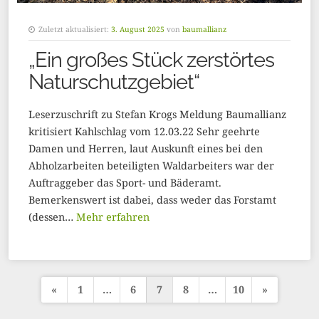
Zuletzt aktualisiert:
3. August 2025
von
baumallianz
„Ein großes Stück zerstörtes
Naturschutzgebiet“
Leserzuschrift zu Stefan Krogs Meldung Baumallianz
kritisiert Kahlschlag vom 12.03.22 Sehr geehrte
Damen und Herren, laut Auskunft eines bei den
Abholzarbeiten beteiligten Waldarbeiters war der
Auftraggeber das Sport- und Bäderamt.
Bemerkenswert ist dabei, dass weder das Forstamt
(dessen…
Mehr erfahren
«
1
…
6
7
8
…
10
»
S