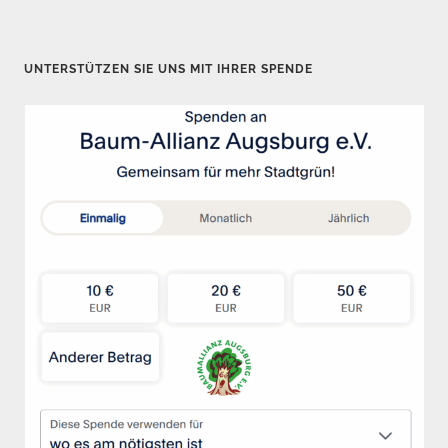
e
i
t
UNTERSTÜTZEN SIE UNS MIT IHRER SPENDE
e
n
n
u
m
m
e
r
i
e