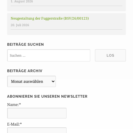
1. August 2026
Neugestaltung der Fuggerstraße (BSV/26/00123)
20. Juli 2026
BEITRÄGE SUCHEN
BEITRÄGE ARCHIV
B
e
i
ABONNIEREN SIE UNSEREN NEWSLETTER
t
Name:*
r
ä
g
E-Mail:*
e
A