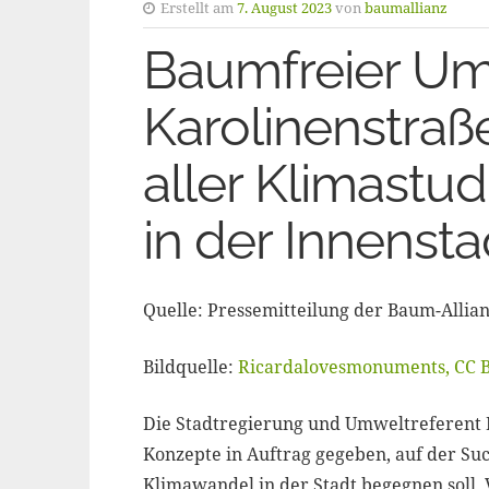
Erstellt am
7. August 2023
von
baumallianz
Baumfreier Um
Karolinenstraß
aller Klimast
in der Innensta
Quelle: Pressemitteilung der Baum-Allian
Bildquelle:
Ricardalovesmonuments, CC B
Die Stadtregierung und Umweltreferent 
Konzepte in Auftrag gegeben, auf der 
Klimawandel in der Stadt begegnen soll. V