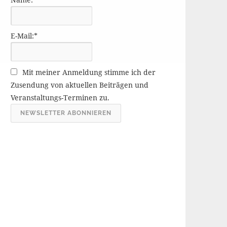
r
ä
g
E-Mail:*
e
A
r
Mit meiner Anmeldung stimme ich der
c
Zusendung von aktuellen Beiträgen und
h
Veranstaltungs-Terminen zu.
i
v