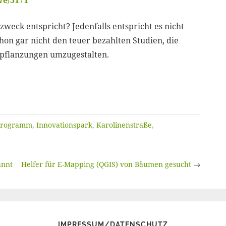
ve/3171
weck entspricht? Jedenfalls entspricht es nicht
n gar nicht den teuer bezahlten Studien, die
pflanzungen umzugestalten.
programm
,
Innovationspark
,
Karolinenstraße
,
annt
Helfer für E-Mapping (QGIS) von Bäumen gesucht
→
IMPRESSUM/DATENSCHUTZ