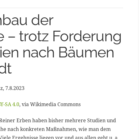
bau der
e – trotz Forderung
udien nach Bäumen
dt
z, 7.8.2023
Y-SA 4.0
, via Wikimedia Commons
Reiner Erben haben bisher mehrere Studien und
Suche nach konkreten Maßnahmen, wie man dem
iele Ergebnisse liegen vor und aus allen geht u. a.