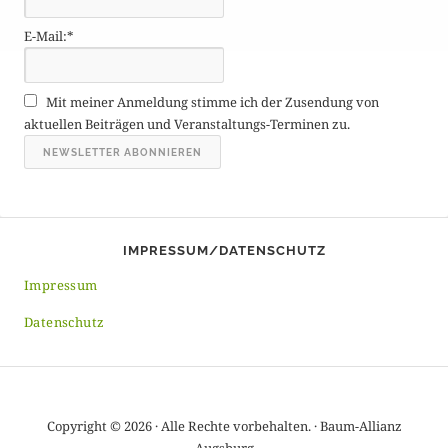
g
E-Mail:*
e
A
r
Mit meiner Anmeldung stimme ich der Zusendung von
c
aktuellen Beiträgen und Veranstaltungs-Terminen zu.
h
i
v
IMPRESSUM/DATENSCHUTZ
Impressum
Datenschutz
Copyright © 2026 · Alle Rechte vorbehalten. · Baum-Allianz