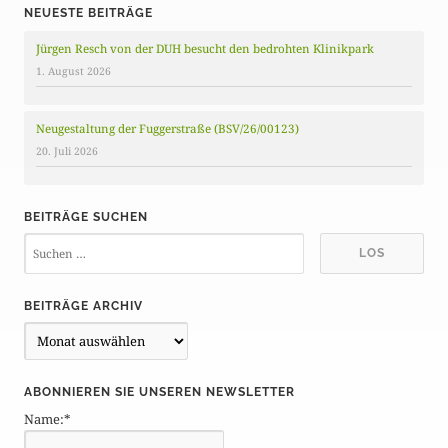
NEUESTE BEITRÄGE
Jürgen Resch von der DUH besucht den bedrohten Klinikpark
1. August 2026
Neugestaltung der Fuggerstraße (BSV/26/00123)
20. Juli 2026
BEITRÄGE SUCHEN
BEITRÄGE ARCHIV
B
e
i
ABONNIEREN SIE UNSEREN NEWSLETTER
t
Name:*
r
ä