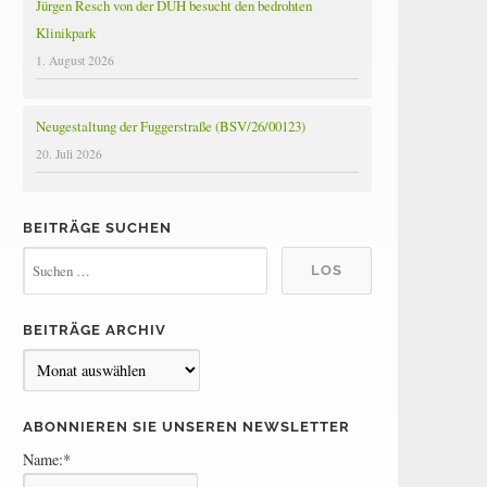
Jürgen Resch von der DUH besucht den bedrohten
Klinikpark
1. August 2026
Neugestaltung der Fuggerstraße (BSV/26/00123)
20. Juli 2026
BEITRÄGE SUCHEN
BEITRÄGE ARCHIV
B
e
i
ABONNIEREN SIE UNSEREN NEWSLETTER
t
Name:*
r