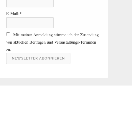
ä
g
E-Mail:*
e
A
r
Mit meiner Anmeldung stimme ich der Zusendung
c
von aktuellen Beiträgen und Veranstaltungs-Terminen
h
zu.
i
v