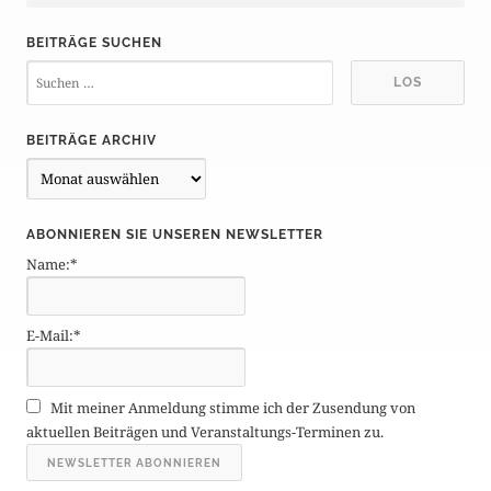
BEITRÄGE SUCHEN
BEITRÄGE ARCHIV
B
e
i
ABONNIEREN SIE UNSEREN NEWSLETTER
t
Name:*
r
ä
g
E-Mail:*
e
A
r
Mit meiner Anmeldung stimme ich der Zusendung von
c
aktuellen Beiträgen und Veranstaltungs-Terminen zu.
h
i
v