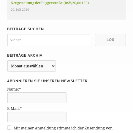
Neugestaltung der Fuggerstraße (BSV/26/00123)
20. Juli 2026
BEITRÄGE SUCHEN
BEITRÄGE ARCHIV
B
e
i
ABONNIEREN SIE UNSEREN NEWSLETTER
t
Name:*
r
ä
g
E-Mail:*
e
A
r
Mit meiner Anmeldung stimme ich der Zusendung von
c