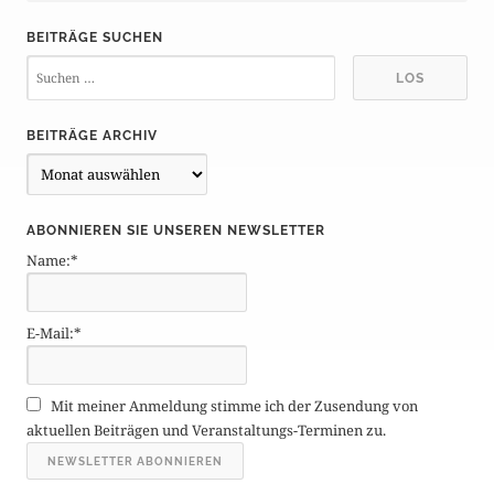
BEITRÄGE SUCHEN
BEITRÄGE ARCHIV
B
e
i
ABONNIEREN SIE UNSEREN NEWSLETTER
t
Name:*
r
ä
g
E-Mail:*
e
A
r
Mit meiner Anmeldung stimme ich der Zusendung von
c
aktuellen Beiträgen und Veranstaltungs-Terminen zu.
h
i
v