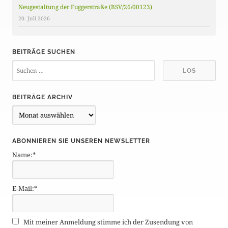
Neugestaltung der Fuggerstraße (BSV/26/00123)
20. Juli 2026
BEITRÄGE SUCHEN
BEITRÄGE ARCHIV
B
e
i
ABONNIEREN SIE UNSEREN NEWSLETTER
t
Name:*
r
ä
g
E-Mail:*
e
A
r
Mit meiner Anmeldung stimme ich der Zusendung von
c