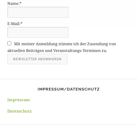
Name:*
r
ä
g
E-Mail:*
e
A
r
Mit meiner Anmeldung stimme ich der Zusendung von
c
aktuellen Beiträgen und Veranstaltungs-Terminen zu.
h
i
v
IMPRESSUM/DATENSCHUTZ
Impressum
Datenschutz