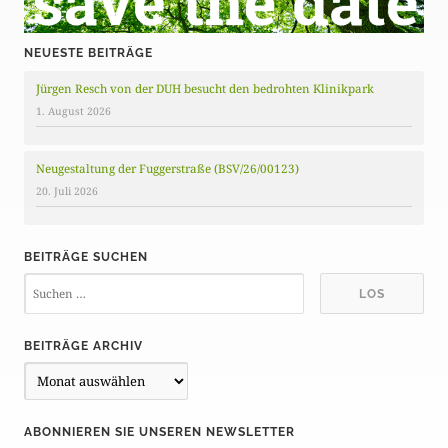
NEUESTE BEITRÄGE
Jürgen Resch von der DUH besucht den bedrohten Klinikpark
1. August 2026
Neugestaltung der Fuggerstraße (BSV/26/00123)
20. Juli 2026
BEITRÄGE SUCHEN
BEITRÄGE ARCHIV
B
e
i
ABONNIEREN SIE UNSEREN NEWSLETTER
t