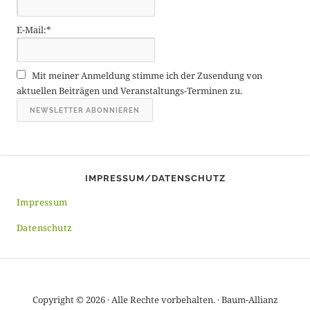
ä
g
E-Mail:*
e
A
r
Mit meiner Anmeldung stimme ich der Zusendung von
c
aktuellen Beiträgen und Veranstaltungs-Terminen zu.
h
i
v
IMPRESSUM/DATENSCHUTZ
Impressum
Datenschutz
Copyright © 2026 · Alle Rechte vorbehalten. · Baum-Allianz