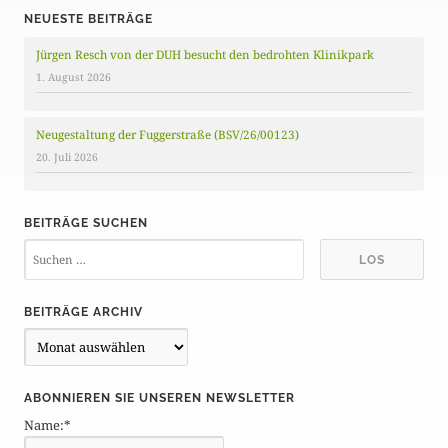
NEUESTE BEITRÄGE
Jürgen Resch von der DUH besucht den bedrohten Klinikpark
1. August 2026
Neugestaltung der Fuggerstraße (BSV/26/00123)
20. Juli 2026
BEITRÄGE SUCHEN
BEITRÄGE ARCHIV
B
e
i
ABONNIEREN SIE UNSEREN NEWSLETTER
t
Name:*
r