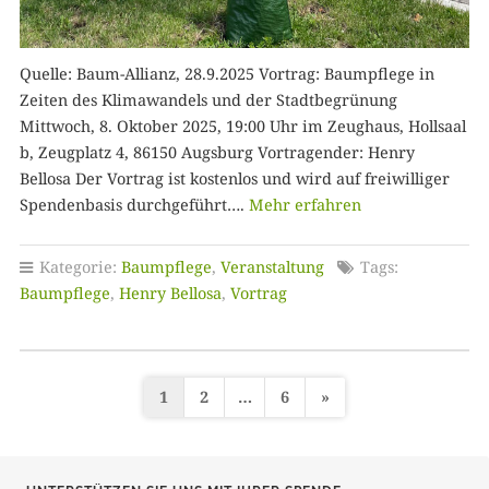
Quelle: Baum-Allianz, 28.9.2025 Vortrag: Baumpflege in
Zeiten des Klimawandels und der Stadtbegrünung
Mittwoch, 8. Oktober 2025, 19:00 Uhr im Zeughaus, Hollsaal
b, Zeugplatz 4, 86150 Augsburg Vortragender: Henry
Bellosa Der Vortrag ist kostenlos und wird auf freiwilliger
Spendenbasis durchgeführt….
Mehr erfahren
Kategorie:
Baumpflege
,
Veranstaltung
Tags:
Baumpflege
,
Henry Bellosa
,
Vortrag
1
2
…
6
»
S
e
i