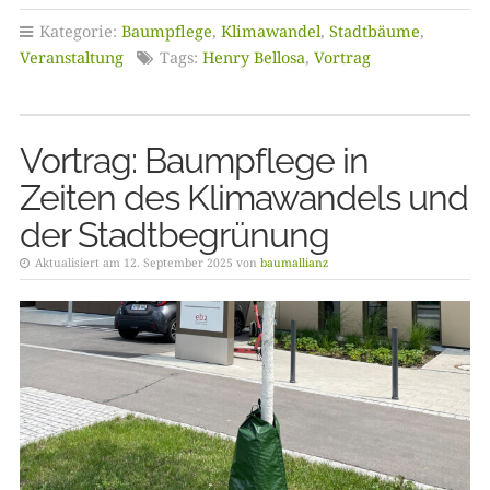
Kategorie:
Baumpflege
,
Klimawandel
,
Stadtbäume
,
Veranstaltung
Tags:
Henry Bellosa
,
Vortrag
Vortrag: Baumpflege in
Zeiten des Klimawandels und
der Stadtbegrünung
Aktualisiert am 12. September 2025 von
baumallianz