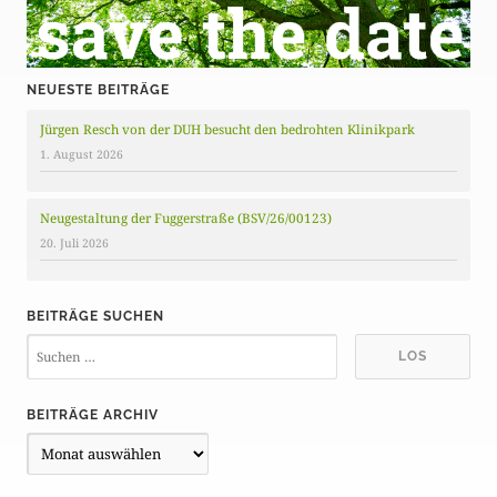
e
NEUESTE BEITRÄGE
Jürgen Resch von der DUH besucht den bedrohten Klinikpark
1. August 2026
Neugestaltung der Fuggerstraße (BSV/26/00123)
20. Juli 2026
BEITRÄGE SUCHEN
BEITRÄGE ARCHIV
B
e
i