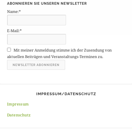
ABONNIEREN SIE UNSEREN NEWSLETTER
t
Name:*
r
ä
g
E-Mail:*
e
A
r
Mit meiner Anmeldung stimme ich der Zusendung von
c
aktuellen Beiträgen und Veranstaltungs-Terminen zu.
h
i
v
IMPRESSUM/DATENSCHUTZ
Impressum
Datenschutz