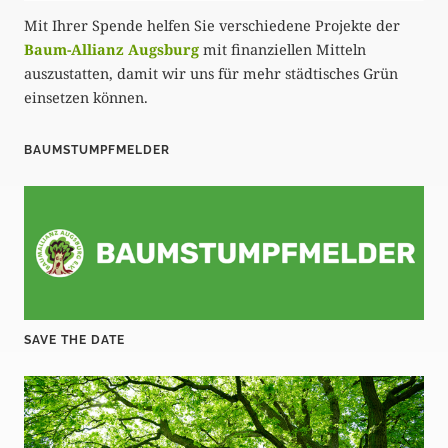
Mit Ihrer Spende helfen Sie verschiedene Projekte der
n
Baum-Allianz Augsburg
mit finanziellen Mitteln
g
auszustatten, damit wir uns für mehr städtisches Grün
einsetzen können.
d
e
BAUMSTUMPFMELDER
r
B
e
i
t
SAVE THE DATE
r
ä
g