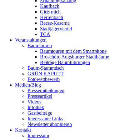
Erhaltungssatzung
Kaufbach
Gieß mich
Herrenbach
Reese-Kaserne
Stadtjägerviertel
TCA
Veranstaltungen
Baumtouren
Baumtouren mit dem Smartphone
Broschüre Augsburger Stadtbäume
Beiträge Baumführungen
Baum-Stammtisch
GRÜN KAPUTT
Fotowettbewerb
Medien/Blog
Pressemitteilungen
Presseartikel
Videos
Infothek
Gastbeiträge
Interessante Links
Newsletter abonnieren
Kontakt
Impressum