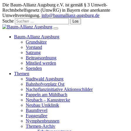
Die Baum-Allianz Augsburg e.V. ist gemäß § 3 Umwelt-
Rechtsbehelfsgesetz (UmwRG) in Bayern eine anerkannte
Umweltvereinigung.
info@baumallianz-augsburg.de
Suche
Baum-Allianz Augsburg
Grundsätze
Vorstand
Satzung
Beitragsordnung
Mitglied werden
Spenden
Themen
Stadtwald Augsburg
Bahnhofvorplatz Ost
Nachpflanzinitiative Aktionsschilder
Pappeln am Mühlbach
Neubach – Kanustrecke
Neubau Uniklinik
Baumfrevel
Fuggerallee
Nymphenbrunnen
Themen-Archiv