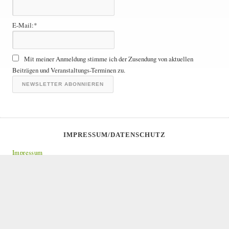
ä
g
E-Mail:*
e
A
r
Mit meiner Anmeldung stimme ich der Zusendung von aktuellen
c
Beiträgen und Veranstaltungs-Terminen zu.
h
i
v
IMPRESSUM/DATENSCHUTZ
Impressum
Datenschutz
Copyright © 2026 · Alle Rechte vorbehalten. · Baum-Allianz Augsburg