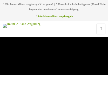
Die Baum-Allianz Augsburg e.V. ist gemäß § 3 Umwelt-Rechtsbehelfsgesetz (UmwRG) in
Bayern eine anerkannte Umweltvereinigung.
info@baumallianz-augsburg.de