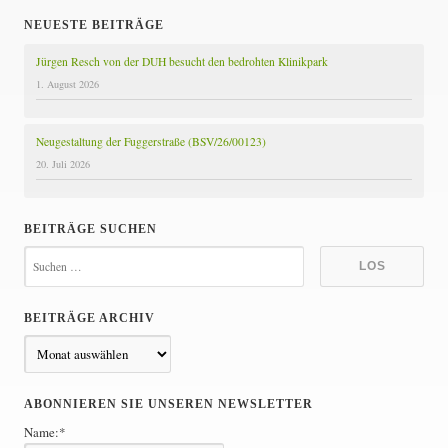
NEUESTE BEITRÄGE
Jürgen Resch von der DUH besucht den bedrohten Klinikpark
1. August 2026
Neugestaltung der Fuggerstraße (BSV/26/00123)
20. Juli 2026
BEITRÄGE SUCHEN
BEITRÄGE ARCHIV
B
e
i
ABONNIEREN SIE UNSEREN NEWSLETTER
t
Name:*
r