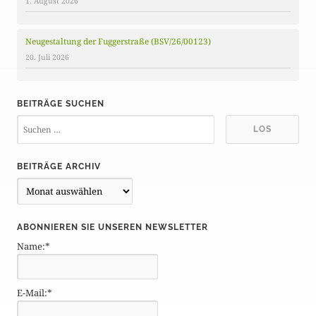
1. August 2026
Neugestaltung der Fuggerstraße (BSV/26/00123)
20. Juli 2026
BEITRÄGE SUCHEN
BEITRÄGE ARCHIV
B
e
i
ABONNIEREN SIE UNSEREN NEWSLETTER
t
Name:*
r
ä
g
E-Mail:*
e
A