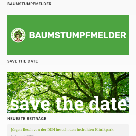
e
BAUMSTUMPFMELDER
r
B
e
i
t
SAVE THE DATE
r
ä
g
e
NEUESTE BEITRÄGE
Jürgen Resch von der DUH besucht den bedrohten Klinikpark