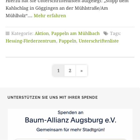
Hierzu hat Sie Unterschriftenlisten aufgelegt: „Stopp dem
Kahlschlag in Göggingen an der Mühlstraße/Am
Mühlholz“….
Mehr erfahren
Kategorie:
Aktion
,
Pappeln am Mühlbach
Tags:
Hessing-Förderzentrum
,
Pappeln
,
Unterschriftenliste
1
2
»
S
e
i
UNTERSTÜTZEN SIE UNS MIT IHRER SPENDE
t
e
n
n