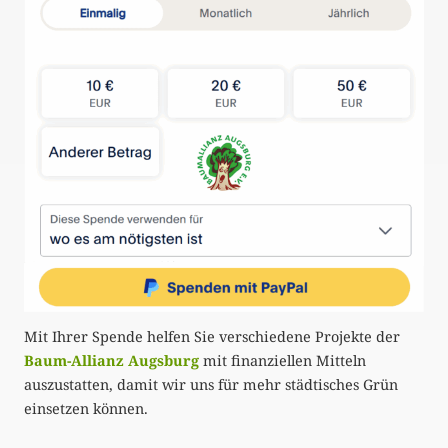
u
m
m
e
r
i
e
r
u
Mit Ihrer Spende helfen Sie verschiedene Projekte der
n
Baum-Allianz Augsburg
mit finanziellen Mitteln
g
auszustatten, damit wir uns für mehr städtisches Grün
einsetzen können.
d