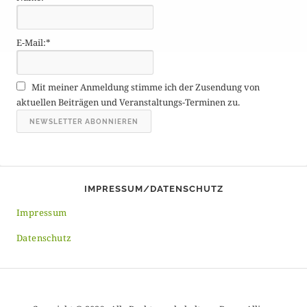
ä
g
E-Mail:*
e
A
r
Mit meiner Anmeldung stimme ich der Zusendung von
c
aktuellen Beiträgen und Veranstaltungs-Terminen zu.
h
i
v
IMPRESSUM/DATENSCHUTZ
Impressum
Datenschutz