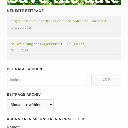
NEUESTE BEITRÄGE
Jürgen Resch von der DUH besucht den bedrohten Klinikpark
1. August 2026
Neugestaltung der Fuggerstraße (BSV/26/00123)
20. Juli 2026
BEITRÄGE SUCHEN
BEITRÄGE ARCHIV
B
e
i
ABONNIEREN SIE UNSEREN NEWSLETTER
t
Name:*
r