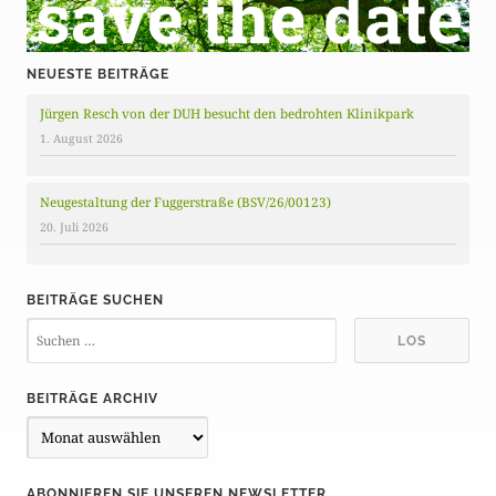
NEUESTE BEITRÄGE
Jürgen Resch von der DUH besucht den bedrohten Klinikpark
1. August 2026
Neugestaltung der Fuggerstraße (BSV/26/00123)
20. Juli 2026
BEITRÄGE SUCHEN
BEITRÄGE ARCHIV
B
e
i
ABONNIEREN SIE UNSEREN NEWSLETTER