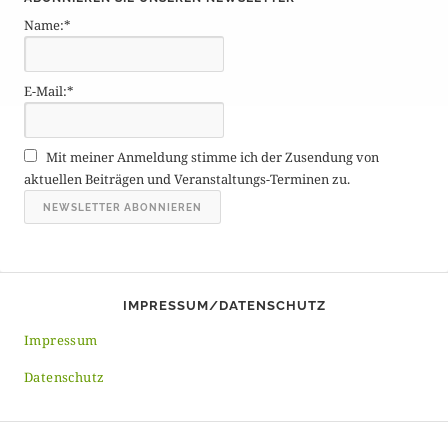
t
Name:*
r
ä
g
E-Mail:*
e
A
r
Mit meiner Anmeldung stimme ich der Zusendung von
c
aktuellen Beiträgen und Veranstaltungs-Terminen zu.
h
i
v
IMPRESSUM/DATENSCHUTZ
Impressum
Datenschutz