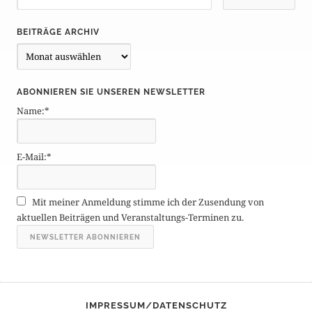
BEITRÄGE ARCHIV
B
e
i
ABONNIEREN SIE UNSEREN NEWSLETTER
t
Name:*
r
ä
g
E-Mail:*
e
A
r
Mit meiner Anmeldung stimme ich der Zusendung von
c
aktuellen Beiträgen und Veranstaltungs-Terminen zu.
h
i
v
IMPRESSUM/DATENSCHUTZ