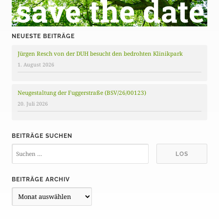
NEUESTE BEITRÄGE
Jürgen Resch von der DUH besucht den bedrohten Klinikpark
1. August 2026
Neugestaltung der Fuggerstraße (BSV/26/00123)
20. Juli 2026
BEITRÄGE SUCHEN
BEITRÄGE ARCHIV
B
e
i