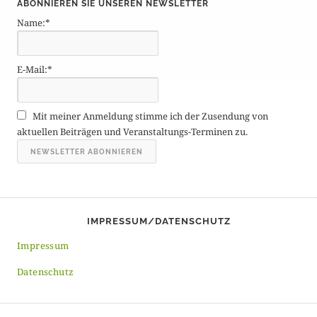
ABONNIEREN SIE UNSEREN NEWSLETTER
t
Name:*
r
ä
g
E-Mail:*
e
A
r
Mit meiner Anmeldung stimme ich der Zusendung von
c
aktuellen Beiträgen und Veranstaltungs-Terminen zu.
h
i
v
IMPRESSUM/DATENSCHUTZ
Impressum
Datenschutz