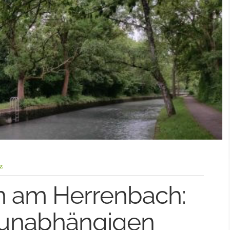
z
 am Herrenbach:
 unabhängigen