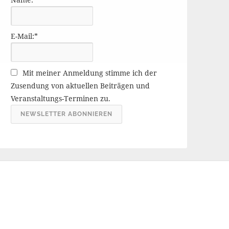
r
ä
g
E-Mail:*
e
A
r
Mit meiner Anmeldung stimme ich der
c
Zusendung von aktuellen Beiträgen und
h
Veranstaltungs-Terminen zu.
i
v