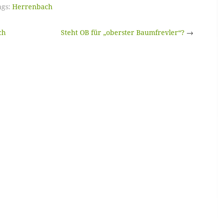
gs:
Herrenbach
ch
Steht OB für „oberster Baumfrevler“?
→