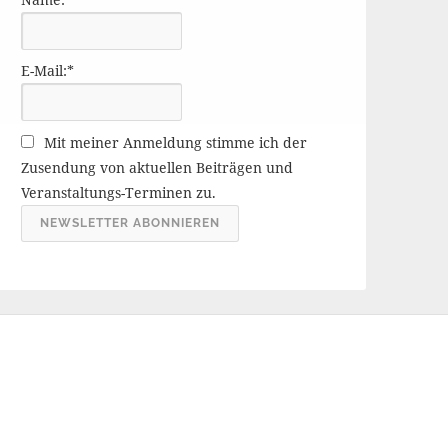
r
ä
g
E-Mail:*
e
A
r
Mit meiner Anmeldung stimme ich der
c
Zusendung von aktuellen Beiträgen und
h
Veranstaltungs-Terminen zu.
i
v