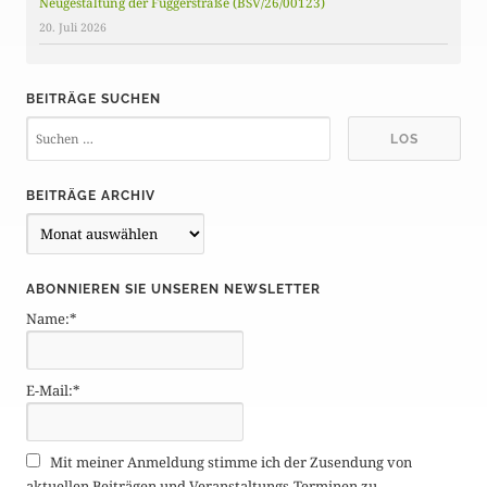
Neugestaltung der Fuggerstraße (BSV/26/00123)
20. Juli 2026
BEITRÄGE SUCHEN
BEITRÄGE ARCHIV
B
e
i
ABONNIEREN SIE UNSEREN NEWSLETTER
t
Name:*
r
ä
g
E-Mail:*
e
A
r
Mit meiner Anmeldung stimme ich der Zusendung von
c
aktuellen Beiträgen und Veranstaltungs-Terminen zu.