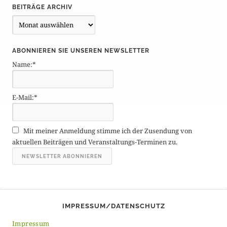
BEITRÄGE ARCHIV
B
e
i
ABONNIEREN SIE UNSEREN NEWSLETTER
t
Name:*
r
ä
g
E-Mail:*
e
A
r
Mit meiner Anmeldung stimme ich der Zusendung von
c
aktuellen Beiträgen und Veranstaltungs-Terminen zu.
h
i
v
IMPRESSUM/DATENSCHUTZ
Impressum