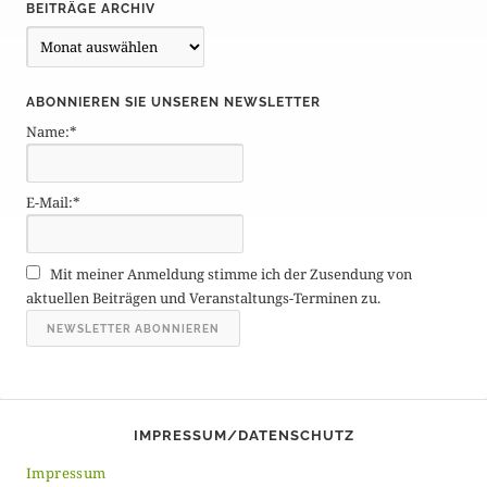
BEITRÄGE ARCHIV
B
e
i
ABONNIEREN SIE UNSEREN NEWSLETTER
t
Name:*
r
ä
g
E-Mail:*
e
A
r
Mit meiner Anmeldung stimme ich der Zusendung von
c
aktuellen Beiträgen und Veranstaltungs-Terminen zu.
h
i
v
IMPRESSUM/DATENSCHUTZ
Impressum