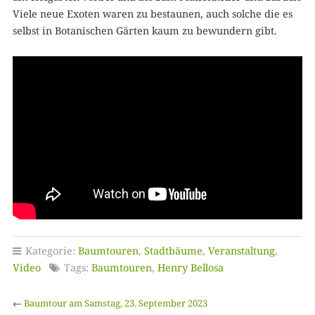
Viele neue Exoten waren zu bestaunen, auch solche die es
selbst in Botanischen Gärten kaum zu bewundern gibt.
Kategorie:
Baumtouren
,
Stadtbäume
,
Veranstaltung
,
Video
Tags:
Baumtouren
,
Henry Bellosa
←
Baumtour am Samstag, 23. September 2023