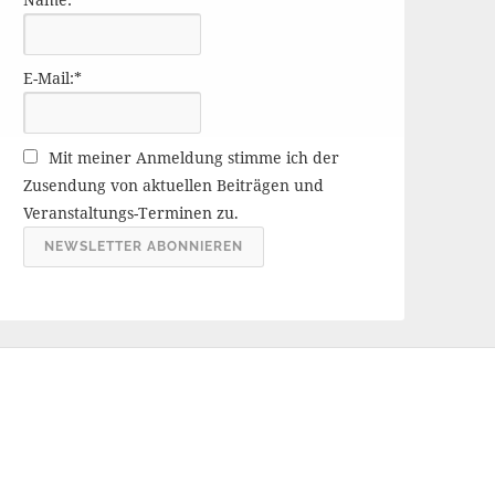
r
ä
g
E-Mail:*
e
A
r
Mit meiner Anmeldung stimme ich der
c
Zusendung von aktuellen Beiträgen und
h
Veranstaltungs-Terminen zu.
i
v