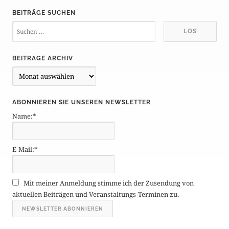
BEITRÄGE SUCHEN
BEITRÄGE ARCHIV
B
e
i
ABONNIEREN SIE UNSEREN NEWSLETTER
t
Name:*
r
ä
g
E-Mail:*
e
A
r
Mit meiner Anmeldung stimme ich der Zusendung von
c
aktuellen Beiträgen und Veranstaltungs-Terminen zu.
h
i
v